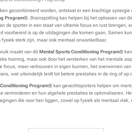
ken gecombineerd worden, ontstaat er een krachtige synergie d
ing Program
®
. Brainspotting kan helpen bij het oplossen van 
n de sporter in een staat van ultieme focus en rust brengen, en
ed voorbereid is op de uitdagingen die komen gaan. Samen kun
n fysiek sterk zijn, maar ook mentaal onwankelbaar.
bruik maakt van dit
Mental Sports Conditioning Program
® kan 
ieke training, maar ook door het versterken van het mentale asp
de focus, meer vertrouwen in eigen kunnen, het overwinnen va
ns, wat uiteindelijk leidt tot betere prestaties in de ring of op
 Conditioning Program
®
kan gevechtsporters helpen om mental
te verminderen en hun algehele prestaties te optimaliseren. Het
dagingen die voor hen liggen, zowel op fysiek als mentaal vlak,