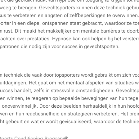
eweeg te brengen. Gevechtsporters kunnen deze techniek gebr
ocus te verbeteren en angsten of zelfbeperkingen te overwinnen
rter in een diepe, ontspannen staat gebracht, waardoor ze toe
n rust. Dit maakt het makkelijker om mentale barrières te door
achten over prestaties. Hypnose kan ook helpen bij het verster
patronen die nodig zijn voor succes in gevechtsporten.
n techniek die vaak door topsporters wordt gebruikt om zich vo
 uitdagingen. Het gaat om het mentaal afspelen van situaties wa
t succes handelt, zelfs in stressvolle omstandigheden. Gevechts
zien winnen, te reageren op bepaalde bewegingen van hun tegen
en onoverwinnelijk. Door deze beelden herhaaldelijk in hun hoof
n en hun reactiesnelheid en strategieën verbeteren. Het brein 
cht gebeurt en wat er wordt gevisualiseerd, waardoor de techniek
 Sports Conditioning Program
®