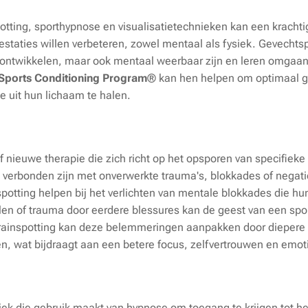
tting, sporthypnose en visualisatietechnieken kan een krachti
estaties willen verbeteren, zowel mentaal als fysiek. Gevechts
k ontwikkelen, maar ook mentaal weerbaar zijn en leren omgaan
Sports Conditioning Program
® kan hen helpen om optimaal g
e uit hun lichaam te halen.
ef nieuwe therapie die zich richt op het opsporen van specifieke
e verbonden zijn met onverwerkte trauma's, blokkades of negat
potting helpen bij het verlichten van mentale blokkades die h
alen of trauma door eerdere blessures kan de geest van een spor
. Brainspotting kan deze belemmeringen aanpakken door diepere
en, wat bijdraagt aan een betere focus, zelfvertrouwen en emotion
iek die gebruik maakt van hypnose om toegang te krijgen tot h