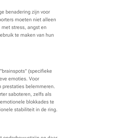
ge benadering zijn voor
porters moeten niet alleen
 met stress, angst en
ebruik te maken van hun
 "brainspots" (specifieke
ieve emoties. Voor
un prestaties belemmeren.
ter saboteren, zelfs als
 emotionele blokkades te
ele stabiliteit in de ring.
et onderbewustzijn en daar