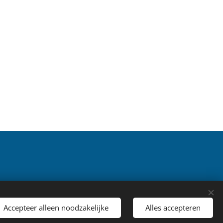
ieerd, gereproduceerd of verspreid
Accepteer alleen noodzakelijke
Alles accepteren