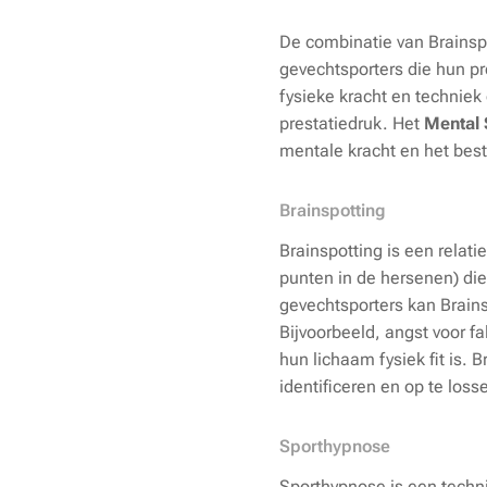
De combinatie van Brainspo
gevechtsporters die hun pr
fysieke kracht en technie
prestatiedruk. Het
Mental 
mentale kracht en het best
Brainspotting
Brainspotting is een relati
punten in de hersenen) di
gevechtsporters kan Brains
Bijvoorbeeld, angst voor f
hun lichaam fysiek fit is
identificeren en op te loss
Sporthypnose
Sporthypnose is een techn