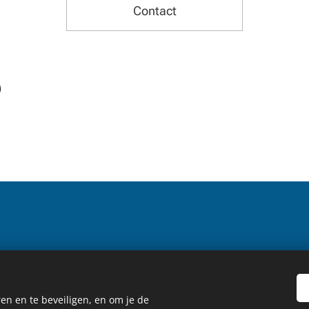
Contact
derdeel van Mentaal Gezond
®
|
Niets van deze website mag worden gekop
zonder voorafgaande schriftelijke toestemming van de auteur.
en en te beveiligen, en om je de
Mogelijk gemaakt door
Webnode
Cookies