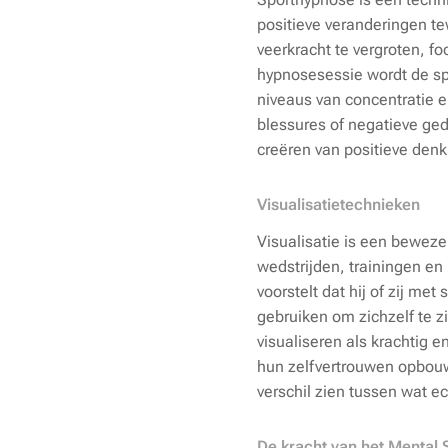
positieve veranderingen t
veerkracht te vergroten, f
hypnosesessie wordt de spo
niveaus van concentratie e
blessures of negatieve ged
creëren van positieve denk
Visualisatietechnieken
Visualisatie is een beweze
wedstrijden, trainingen en
voorstelt dat hij of zij me
gebruiken om zichzelf te 
visualiseren als krachtig 
hun zelfvertrouwen opbouwe
verschil zien tussen wat e
De kracht van het Mental