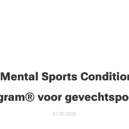
 Mental Sports Conditio
gram
®
voor gevechtspo
07-02-2025